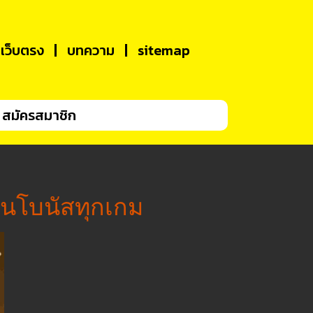
เว็บตรง
บทความ
sitemap
สมัครสมาชิก
้นโบนัสทุกเกม