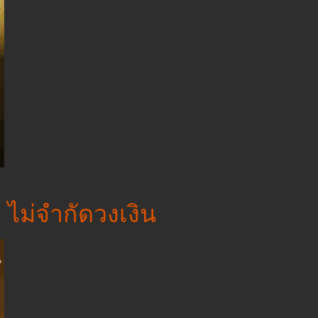
 ไม่จำกัดวงเงิน