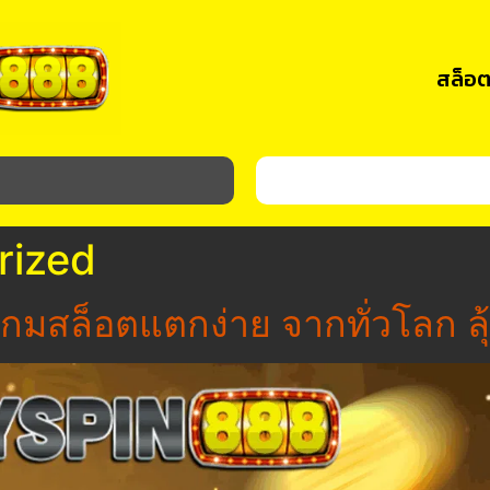
สล็อต
rized
กมสล็อตแตกง่าย จากทั่วโลก ลุ