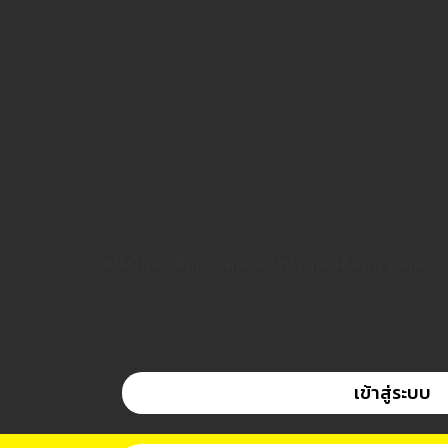
หนึ่งในตัวเลือกยอดนิยมสำหรับนักเดิมพัน สล็อตเว็
เข้าสู่ระบบ