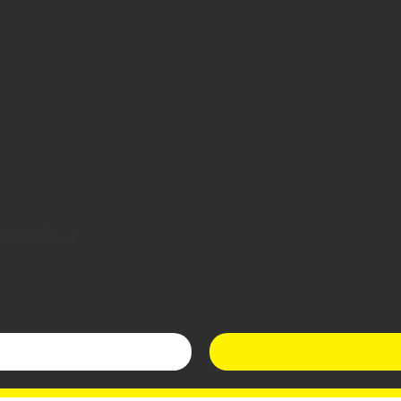
บตรง ยุโ […]