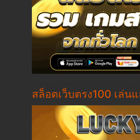
ที่นี่ คือศูนย์รวมเกมสล็อตแตกง่ายจากค่ายเกมชั้นน
สล็อตเว็บตรง100 เล่นแล